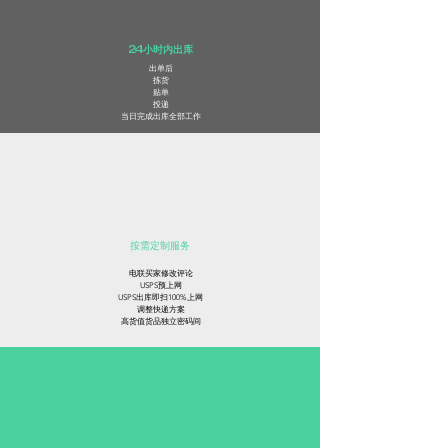
24小时内出库
​出单后
拣货​
贴单
投递
​当日完成出库全部工作
​按需定制服务
电联买家修改评论
USPS预上网
USPS出库即扫100%上网
调整快递方案
​高货值货品独立密码间