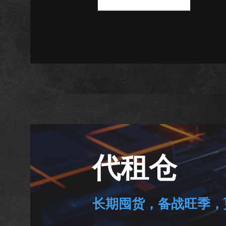
​代租仓
长期囤货，备战旺季，