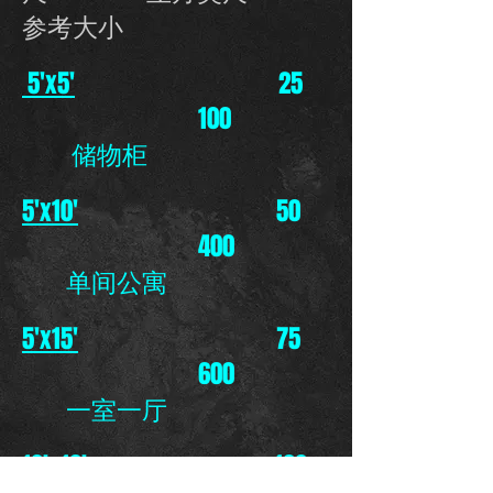
参考大小
5'x5'
25
100
储物柜
5'x10'
50
400
单间公寓
5'x15'
75
600
一室一厅
10'x10'
100